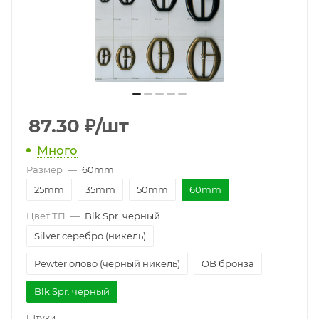
87.30
₽
/шт
Много
Размер
—
60mm
25mm
35mm
50mm
60mm
Цвет ТП
—
Blk.Spr. черный
Silver серебро (никель)
Pewter олово (черный никель)
OB бронза
Blk.Spr. черный
Штуки