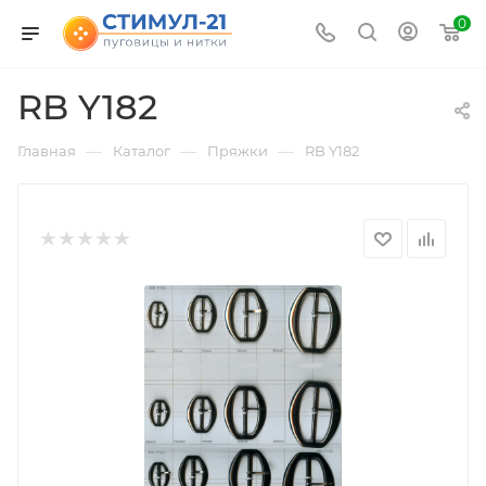
0
RB Y182
—
—
—
Главная
Каталог
Пряжки
RB Y182