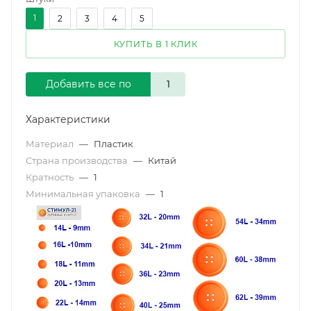
1
2
3
4
5
КУПИТЬ В 1 КЛИК
Добавить все по
Характеристики
Материал
—
Пластик
Страна производства
—
Китай
Кратность
—
1
Минимальная упаковка
—
1