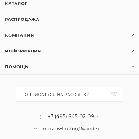
КАТАЛОГ
эстетика: удобный крой, двойная отстрочка или
декоративные элементы подчеркнут мастерство.
РАСПРОДАЖА
Выбирайте Пуговицы CN A094 для создания
долговечных изделий с безупречным дизайном.
КОМПАНИЯ
ИНФОРМАЦИЯ
ПОМОЩЬ
ПОДПИСАТЬСЯ НА РАССЫЛКУ
+7 (495) 645-02-09
moscowbutton@yandex.ru