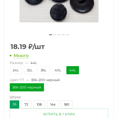
18.19
₽
/шт
Много
Размер
—
44L
24L
32L
36L
40L
44L
Цвет ТП
—
Blk-200 черный
Blk-200 черный
Штуки
36
72
108
144
180
КУПИТЬ В 1 КЛИК