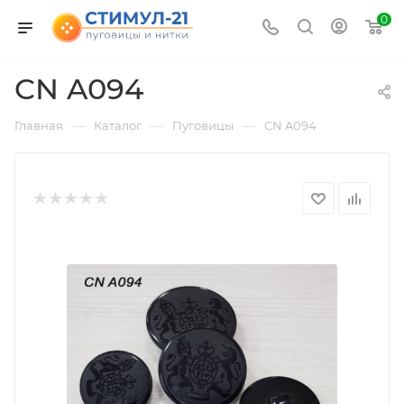
0
CN A094
—
—
—
Главная
Каталог
Пуговицы
CN A094