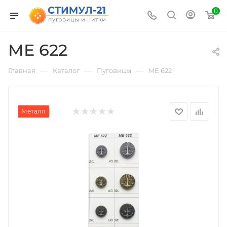
0
ME 622
—
—
—
Главная
Каталог
Пуговицы
ME 622
Металл