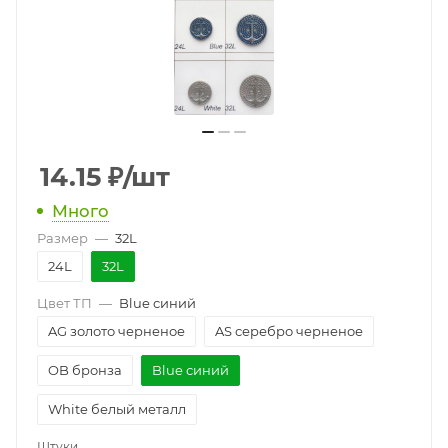
14.15
₽
/шт
Много
Размер
—
32L
24L
32L
Цвет ТП
—
Blue синий
AG золото черненое
AS серебро черненое
OB бронза
Blue синий
White белый металл
Штуки