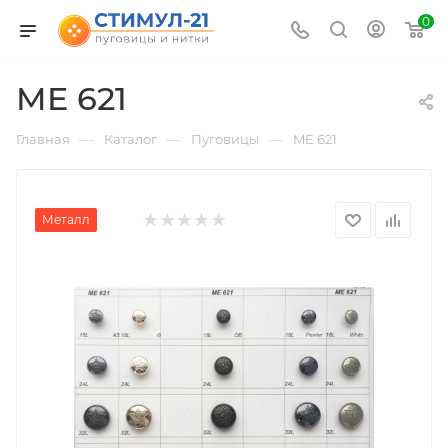
0
ME 621
—
—
—
Главная
Каталог
Пуговицы
ME 621
Металл