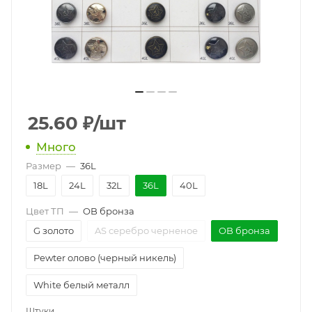
25.60
₽
/шт
Много
Размер
—
36L
18L
24L
32L
36L
40L
Цвет ТП
—
OB бронза
G золото
AS серебро черненое
OB бронза
Pewter олово (черный никель)
White белый металл
Штуки