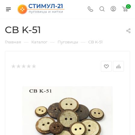
0
CB K-51
—
—
—
Главная
Каталог
Пуговицы
CB K-51