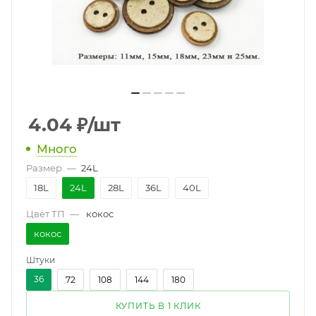
4.04
₽
/шт
Много
Размер
—
24L
18L
24L
28L
36L
40L
Цвет ТП
—
кокос
кокос
Штуки
36
72
108
144
180
КУПИТЬ В 1 КЛИК