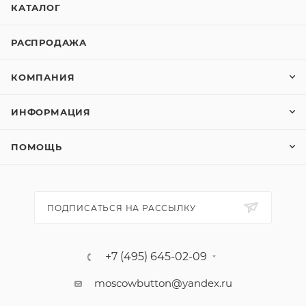
КАТАЛОГ
эстетика: удобный крой, двойная отстрочка или
декоративные элементы подчеркнут мастерство.
РАСПРОДАЖА
Выбирайте Пуговицы CB K-51 для создания
долговечных изделий с безупречным дизайном.
КОМПАНИЯ
ИНФОРМАЦИЯ
ПОМОЩЬ
ПОДПИСАТЬСЯ НА РАССЫЛКУ
+7 (495) 645-02-09
moscowbutton@yandex.ru