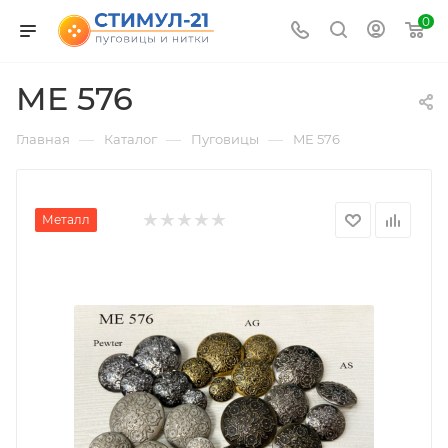
0
ME 576
—
—
—
Главная
Каталог
Пуговицы
ME 576
Металл