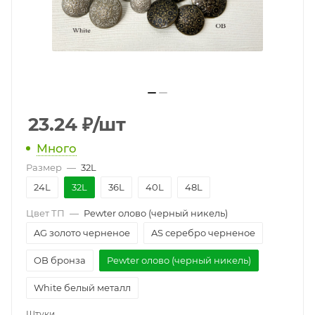
23.24
₽
/шт
Много
Размер
—
32L
24L
32L
36L
40L
48L
Цвет ТП
—
Pewter олово (черный никель)
AG золото черненое
AS серебро черненое
OB бронза
Pewter олово (черный никель)
White белый металл
Штуки