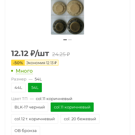
12.12
₽
/шт
24.25
₽
-
50
%
Экономия
12.13
₽
Много
Размер
—
54L
44L
54L
Цвет ТП
—
col.11 коричневый
BLK-17 черный
col.11 коричневый
col.12 т. коричневый
col. 20 бежевый
OB бронза