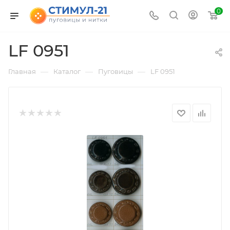
0
LF 0951
—
—
—
Главная
Каталог
Пуговицы
LF 0951