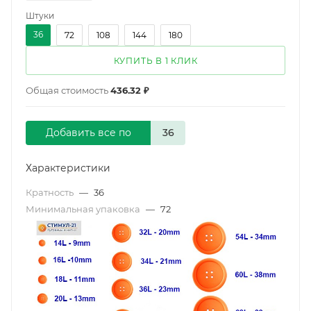
Штуки
36
72
108
144
180
КУПИТЬ В 1 КЛИК
Общая стоимость
436.32 ₽
Добавить все по
Характеристики
Кратность
—
36
Минимальная упаковка
—
72