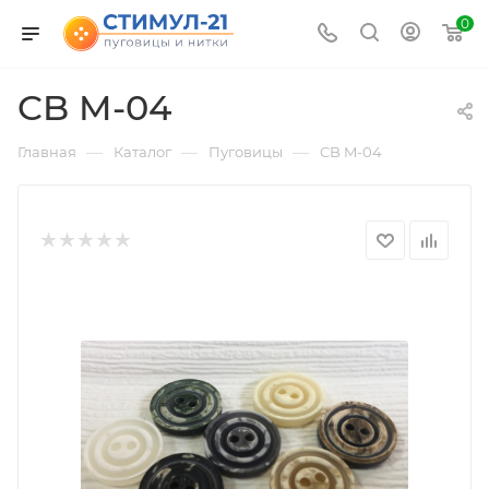
0
CB M-04
—
—
—
Главная
Каталог
Пуговицы
CB M-04