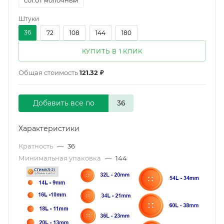
Штуки
36
72
108
144
180
КУПИТЬ В 1 КЛИК
Общая стоимость
121.32 ₽
Добавить все по
Характеристики
Кратность
—
36
Минимальная упаковка
—
144