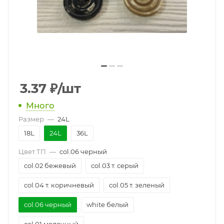
3.37
₽
/шт
Много
Размер
—
24L
18L
24L
36L
Цвет ТП
—
col.06 черный
col.02 бежевый
col.03 т. серый
col.04 т. коричневый
col.05 т. зеленый
col.06 черный
white белый
col.01 молочный