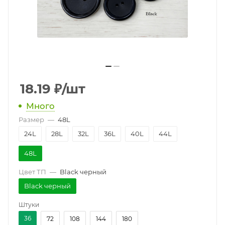
18.19
₽
/шт
Много
Размер
—
48L
24L
28L
32L
36L
40L
44L
48L
Цвет ТП
—
Black черный
Black черный
Штуки
36
72
108
144
180