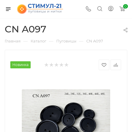
0
CN A097
—
—
—
Главная
Каталог
Пуговицы
CN A097
Новинка