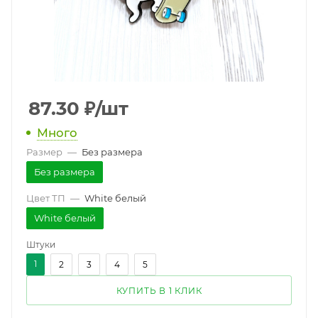
87.30
₽
/шт
Много
Размер
—
Без размера
Без размера
Цвет ТП
—
White белый
White белый
Штуки
1
2
3
4
5
КУПИТЬ В 1 КЛИК