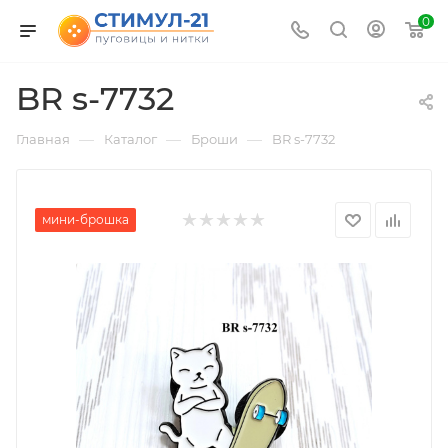
0
BR s-7732
—
—
—
Главная
Каталог
Броши
BR s-7732
мини-брошка