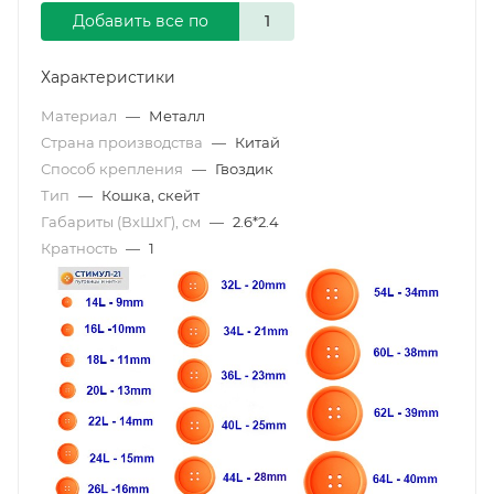
Добавить все по
Характеристики
Материал
—
Металл
Страна производства
—
Китай
Способ крепления
—
Гвоздик
Тип
—
Кошка, скейт
Габариты (ВхШхГ), см
—
2.6*2.4
Кратность
—
1