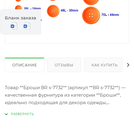
Бланк заказа
ОПИСАНИЕ
ОТЗЫВЫ
КАК КУПИТЬ
Товар **Броши BR s-7732** (артикул **BR s-7732**) —
качественная фурнитура из категории **Броши**,
идеально подходящая для декора одежды,
аксессуаров и handmade-изделий. Элегантный
дизайн броши сочетает прочность и стиль, позволяя
легко крепить ее к тканям, вязаным вещам или
сумкам, подчеркивая индивидуальность образа.